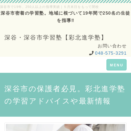
深谷市で19年、250人以上の指導実績｜５月末日をもって閉校
深谷市密着の学習塾。地域に根づいて19年間で250名の生徒
を指導‼
深谷・深谷市学習塾【彩北進学塾】
お問い合わせ
048-575-3291
Toggle
MENU
navigation
深谷市の保護者必見。彩北進学塾
の学習アドバイスや最新情報