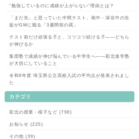
“勉強しているのに成績が上がらない”理由とは？
「まだ先」と思っていた中間テスト。南中・深谷中の生
徒がGWに陥る「3週間前の罠」
テスト前だけ頑張る子と、コツコツ続ける子——どちら
が伸びるか
集団塾で成績が伸び悩んでいる中学生へ——彩北進学塾
が大切にしていること
令和8年度 埼玉県公立高校入試の平均点が発表されまし
た
カテゴリ
彩北の授業・様子など (798)
お知らせ (225)
その他 (39)