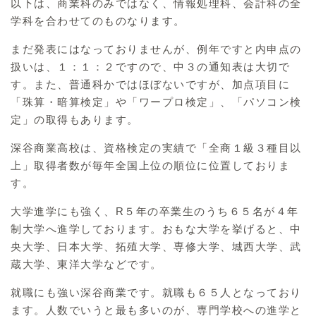
以下は、商業科のみではなく、情報処理科、会計科の全
学科を合わせてのものなります。
まだ発表にはなっておりませんが、例年ですと内申点の
扱いは、１：１：２ですので、中３の通知表は大切で
す。また、普通科かではほぼないですが、加点項目に
「珠算・暗算検定」や「ワープロ検定」、「パソコン検
定」の取得もあります。
深谷商業高校は、資格検定の実績で「全商１級３種目以
上」取得者数が毎年全国上位の順位に位置しておりま
す。
大学進学にも強く、R５年の卒業生のうち６５名が４年
制大学へ進学しております。おもな大学を挙げると、中
央大学、日本大学、拓殖大学、専修大学、城西大学、武
蔵大学、東洋大学などです。
就職にも強い深谷商業です。就職も６５人となっており
ます。人数でいうと最も多いのが、専門学校への進学と