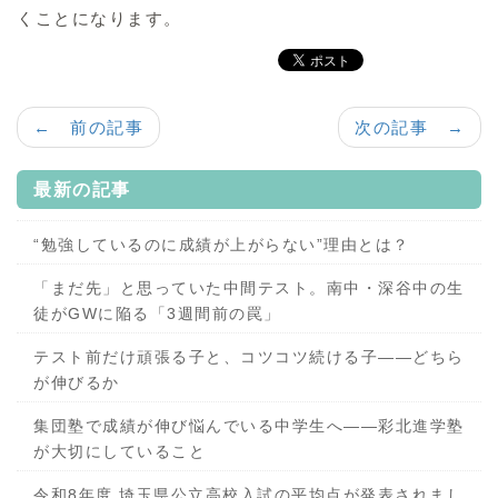
くことになります。
← 前の記事
次の記事 →
最新の記事
“勉強しているのに成績が上がらない”理由とは？
「まだ先」と思っていた中間テスト。南中・深谷中の生
徒がGWに陥る「3週間前の罠」
テスト前だけ頑張る子と、コツコツ続ける子——どちら
が伸びるか
集団塾で成績が伸び悩んでいる中学生へ——彩北進学塾
が大切にしていること
令和8年度 埼玉県公立高校入試の平均点が発表されまし