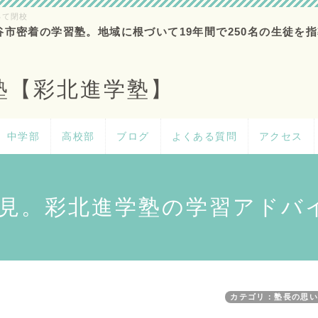
って閉校
谷市密着の学習塾。地域に根づいて19年間で250名の生徒を指
塾【彩北進学塾】
中学部
高校部
ブログ
よくある質問
アクセス
見。彩北進学塾の学習アドバ
カテゴリ：塾長の思