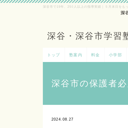
深谷市で19年、250人以上の指導実績｜５月末日をも
深
深谷・深谷市学習
トップ
塾案内
料金
小学部
深谷市の保護者必
2024.08.27