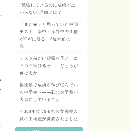
“勉強しているのに成績が上
がらない”理由とは？
「まだ先」と思っていた中間
テスト。南中・深谷中の生徒
がGWに陥る「3週間前の
ま
罠」
テスト前だけ頑張る子と、コ
ツコツ続ける子——どちらが
伸びるか
と
中
集団塾で成績が伸び悩んでい
ん
る中学生へ——彩北進学塾が
大切にしていること
、
令和8年度 埼玉県公立高校入
う
試の平均点が発表されました
心