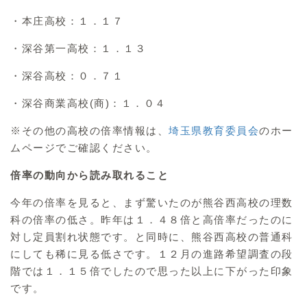
・本庄高校：１．１７
・深谷第一高校：１．１３
・深谷高校：０．７１
・深谷商業高校(商)：１．０４
※その他の高校の倍率情報は、
埼玉県教育委員会
のホー
ムページでご確認ください。
倍率の動向から読み取れること
今年の倍率を見ると、まず驚いたのが熊谷西高校の理数
科の倍率の低さ。昨年は１．４８倍と高倍率だったのに
対し定員割れ状態です。と同時に、熊谷西高校の普通科
にしても稀に見る低さです。１２月の進路希望調査の段
階では１．１５倍でしたので思った以上に下がった印象
です。