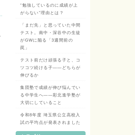
“勉強しているのに成績が上
がらない”理由とは？
「まだ先」と思っていた中間
」
テスト。南中・深谷中の生徒
し
がGWに陥る「3週間前の
罠」
テスト前だけ頑張る子と、コ
ツコツ続ける子——どちらが
伸びるか
集団塾で成績が伸び悩んでい
る中学生へ——彩北進学塾が
大切にしていること
令和8年度 埼玉県公立高校入
試の平均点が発表されました