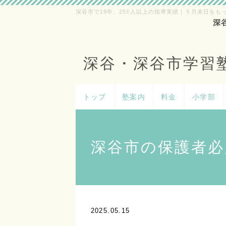
深谷市で19年、250人以上の指導実績｜５月末日をも
深
深谷・深谷市学習
トップ
塾案内
料金
小学部
深谷市の保護者必
2025.05.15