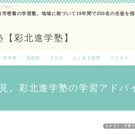
って閉校
谷市密着の学習塾。地域に根づいて19年間で250名の生徒を指
塾【彩北進学塾】
中学部
高校部
ブログ
よくある質問
アクセス
見。彩北進学塾の学習アドバ
カテゴリ：子育