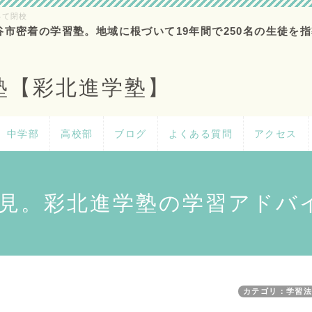
って閉校
谷市密着の学習塾。地域に根づいて19年間で250名の生徒を指
塾【彩北進学塾】
中学部
高校部
ブログ
よくある質問
アクセス
見。彩北進学塾の学習アドバ
カテゴリ：学習