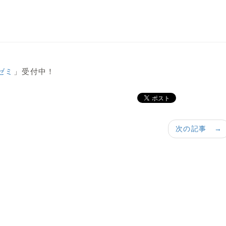
ゼミ
」受付中！
次の記事 →