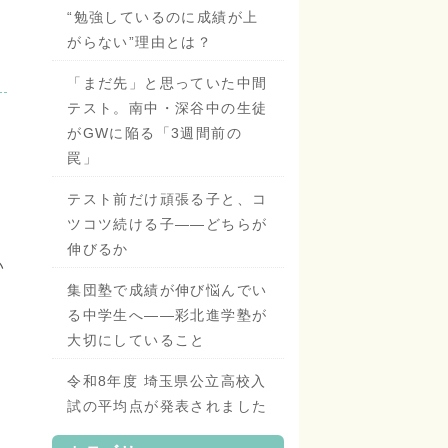
“勉強しているのに成績が上
がらない”理由とは？
「まだ先」と思っていた中間
テスト。南中・深谷中の生徒
がGWに陥る「3週間前の
罠」
テスト前だけ頑張る子と、コ
ツコツ続ける子——どちらが
伸びるか
い
集団塾で成績が伸び悩んでい
る中学生へ——彩北進学塾が
大切にしていること
令和8年度 埼玉県公立高校入
試の平均点が発表されました