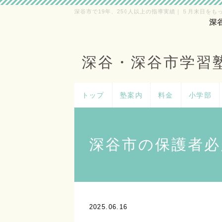
深谷市で19年、250人以上の指導実績｜５月末日をも
深
深谷・深谷市学習
トップ
塾案内
料金
小学部
深谷市の保護者必
2025.06.16