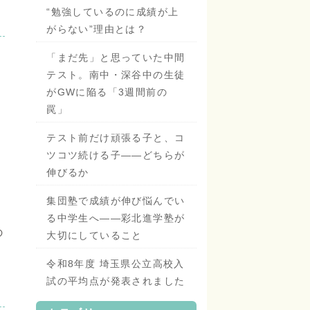
“勉強しているのに成績が上
がらない”理由とは？
「まだ先」と思っていた中間
テスト。南中・深谷中の生徒
がGWに陥る「3週間前の
罠」
テスト前だけ頑張る子と、コ
ツコツ続ける子——どちらが
伸びるか
集団塾で成績が伸び悩んでい
る中学生へ——彩北進学塾が
の
大切にしていること
令和8年度 埼玉県公立高校入
試の平均点が発表されました