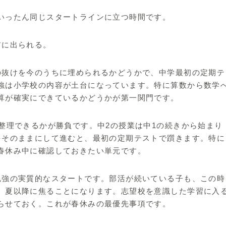
いったん同じスタートラインに立つ時間です。
前に出られる。
の抜けを今のうちに埋められるかどうかで、中学最初の定期テ
強は小学校の内容が土台になっています。特に算数から数学
算が確実にできているかどうかが第一関門です。
整理できるかが勝負です。中2の授業は中1の続きから始まり
をそのままにして進むと、最初の定期テストで躓きます。特に
春休み中に確認しておきたい単元です。
勉強の実質的なスタートです。部活が続いている子も、この時
、夏以降に焦ることになります。志望校を意識した学習に入
らせておく。これが春休みの最優先事項です。