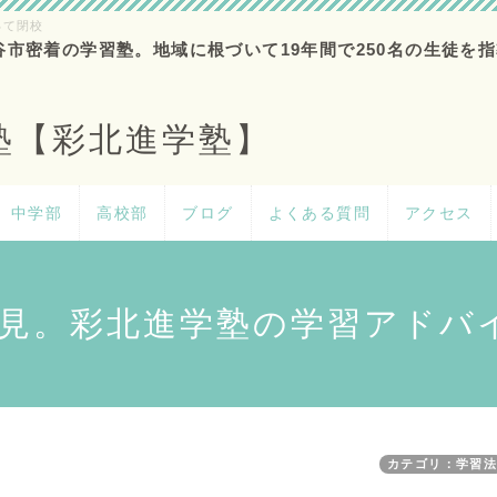
って閉校
谷市密着の学習塾。地域に根づいて19年間で250名の生徒を指
塾【彩北進学塾】
中学部
高校部
ブログ
よくある質問
アクセス
見。彩北進学塾の学習アドバ
カテゴリ：学習