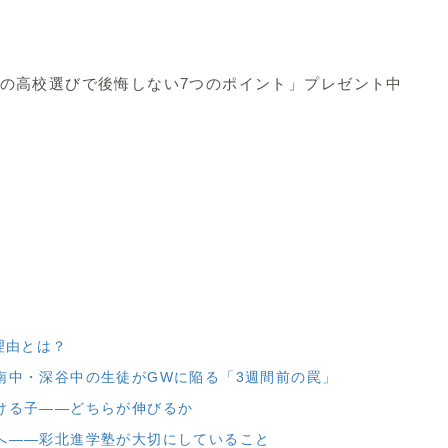
アの高校選びで後悔しない7つのポイント」プレゼント中
理由とは？
南中・深谷中の生徒がGWに陥る「3週間前の罠」
ける子——どちらが伸びるか
へ——彩北進学塾が大切にしていること