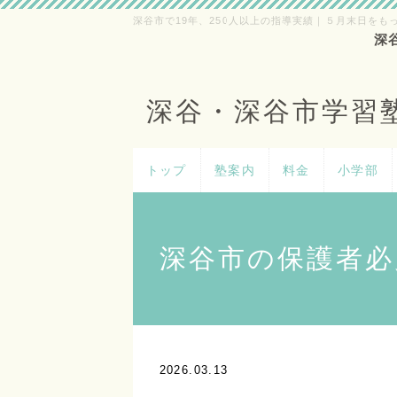
深谷市で19年、250人以上の指導実績｜５月末日をも
深
深谷・深谷市学習
トップ
塾案内
料金
小学部
深谷市の保護者必
2026.03.13