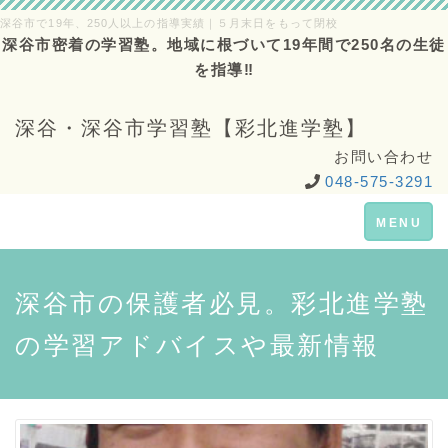
深谷市で19年、250人以上の指導実績｜５月末日をもって閉校
深谷市密着の学習塾。地域に根づいて19年間で250名の生徒
を指導‼
深谷・深谷市学習塾【彩北進学塾】
お問い合わせ
048-575-3291
Toggle
MENU
navigation
深谷市の保護者必見。彩北進学塾
の学習アドバイスや最新情報