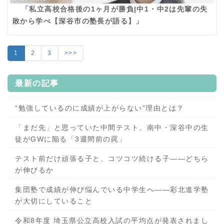
「私立高校合格後の1ヶ月が勝負|中1・中2は先輩の失
敗から学べ【深谷市の塾長が語る】」
1
2
3
>>>
最新の記事
“勉強しているのに成績が上がらない”理由とは？
「まだ先」と思っていた中間テスト。南中・深谷中の生
徒がGWに陥る「3週間前の罠」
テスト前だけ頑張る子と、コツコツ続ける子——どちら
が伸びるか
集団塾で成績が伸び悩んでいる中学生へ——彩北進学塾
が大切にしていること
令和8年度 埼玉県公立高校入試の平均点が発表されまし