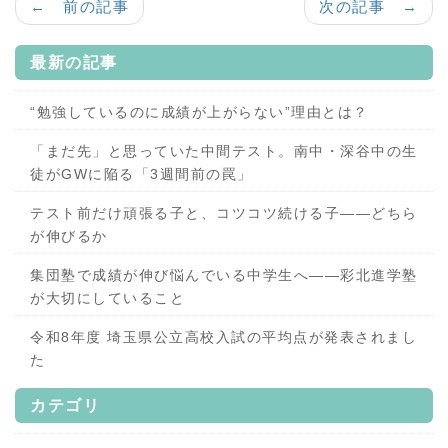
← 前の記事
次の記事 →
最新の記事
“勉強しているのに成績が上がらない”理由とは？
「まだ先」と思っていた中間テスト。南中・深谷中の生
徒がGWに陥る「3週間前の罠」
テスト前だけ頑張る子と、コツコツ続ける子——どちら
が伸びるか
集団塾で成績が伸び悩んでいる中学生へ——彩北進学塾
が大切にしていること
令和8年度 埼玉県公立高校入試の平均点が発表されまし
た
カテゴリ