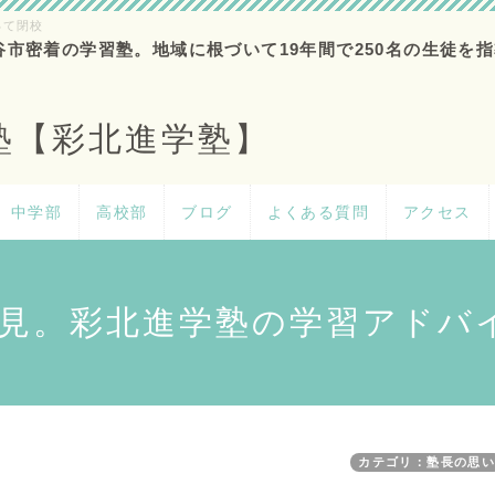
って閉校
谷市密着の学習塾。地域に根づいて19年間で250名の生徒を指
塾【彩北進学塾】
中学部
高校部
ブログ
よくある質問
アクセス
見。彩北進学塾の学習アドバ
カテゴリ：塾長の思