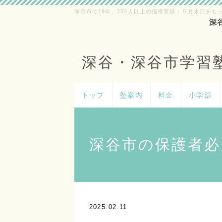
深谷市で19年、250人以上の指導実績｜５月末日をも
深
深谷・深谷市学習
トップ
塾案内
料金
小学部
深谷市の保護者必
2025.02.11