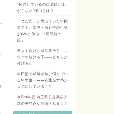
“勉強しているのに成績が上
がらない”理由とは？
「まだ先」と思っていた中間
テスト。南中・深谷中の生徒
がGWに陥る「3週間前の
罠」
テスト前だけ頑張る子と、コ
れ
ツコツ続ける子——どちらが
伸びるか
集団塾で成績が伸び悩んでい
、
る中学生へ——彩北進学塾が
服
大切にしていること
令和8年度 埼玉県公立高校入
試の平均点が発表されました
な