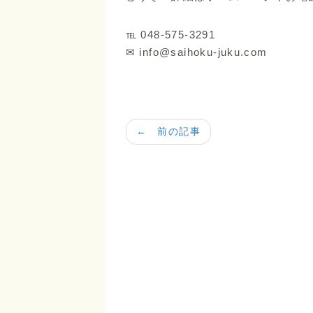
℡ 048-575-3291
✉ info@saihoku-juku.com
← 前の記事