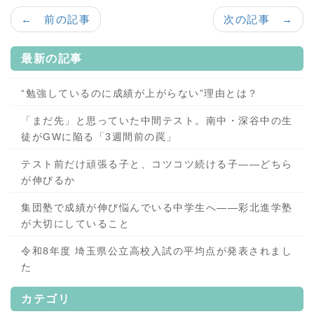
← 前の記事
次の記事 →
最新の記事
“勉強しているのに成績が上がらない”理由とは？
「まだ先」と思っていた中間テスト。南中・深谷中の生
徒がGWに陥る「3週間前の罠」
テスト前だけ頑張る子と、コツコツ続ける子——どちら
が伸びるか
集団塾で成績が伸び悩んでいる中学生へ——彩北進学塾
が大切にしていること
令和8年度 埼玉県公立高校入試の平均点が発表されまし
た
カテゴリ