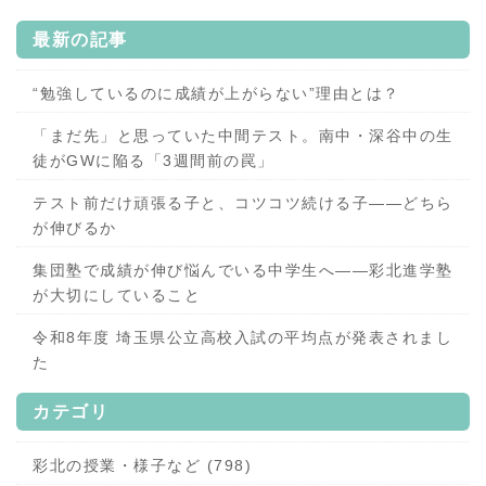
最新の記事
“勉強しているのに成績が上がらない”理由とは？
「まだ先」と思っていた中間テスト。南中・深谷中の生
徒がGWに陥る「3週間前の罠」
テスト前だけ頑張る子と、コツコツ続ける子——どちら
が伸びるか
集団塾で成績が伸び悩んでいる中学生へ——彩北進学塾
が大切にしていること
令和8年度 埼玉県公立高校入試の平均点が発表されまし
た
カテゴリ
彩北の授業・様子など (798)