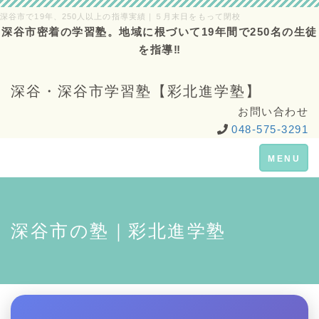
深谷市で19年、250人以上の指導実績｜５月末日をもって閉校
深谷市密着の学習塾。地域に根づいて19年間で250名の生徒
を指導‼
深谷・深谷市学習塾【彩北進学塾】
お問い合わせ
048-575-3291
Toggle
MENU
navigation
深谷市の塾｜彩北進学塾