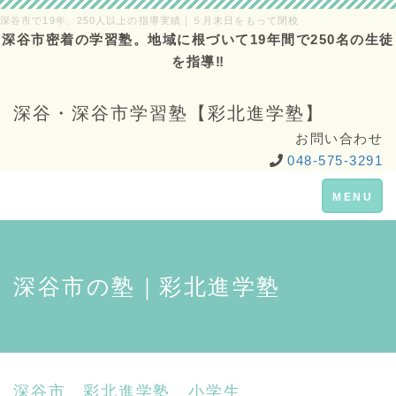
深谷市で19年、250人以上の指導実績｜５月末日をもって閉校
深谷市密着の学習塾。地域に根づいて19年間で250名の生徒
を指導‼
深谷・深谷市学習塾【彩北進学塾】
お問い合わせ
048-575-3291
Toggle
MENU
navigation
深谷市の塾｜彩北進学塾
深谷市 彩北進学塾 小学生