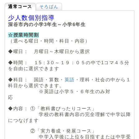
通常コース
そろばん
少人数個別指導
深谷市内の小学3年生～小学6年生
☆授業時間割
（選べる曜日・時間・科目・内容）
◆曜日： 月曜日～木曜日から選択
◆時間： １5：3０～１９：０５の中で1コマ４５分
を自由に選択できます
◆科目： 国語・算数・
英語
・理科・社会の中から１
科目から選択できます。
※英語は小学５・６年生のみ対
応
◆内容： ①「教科書ぴったりコース」
学校の教科書内容の完全理解で中学以降
につなげます
②「実力養成・発展コース」
中学入学後に上位を目指すまたは中学受