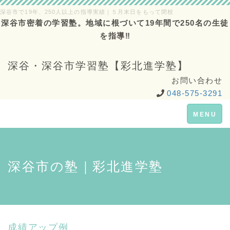
深谷市で19年、250人以上の指導実績｜５月末日をもって閉校
深谷市密着の学習塾。地域に根づいて19年間で250名の生徒
を指導‼
深谷・深谷市学習塾【彩北進学塾】
お問い合わせ
048-575-3291
Toggle
MENU
navigation
深谷市の塾｜彩北進学塾
成績アップ例