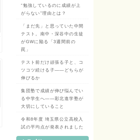
“勉強しているのに成績が上
がらない”理由とは？
「まだ先」と思っていた中間
テスト。南中・深谷中の生徒
6
がGWに陥る「3週間前の
罠」
テスト前だけ頑張る子と、コ
ツコツ続ける子——どちらが
伸びるか
集団塾で成績が伸び悩んでい
る中学生へ——彩北進学塾が
大切にしていること
令和8年度 埼玉県公立高校入
試の平均点が発表されました