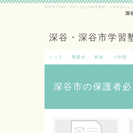
深谷市で19年、250人以上の指導実績｜５月末日をも
深
深谷・深谷市学習
トップ
塾案内
料金
小学部
深谷市の保護者必