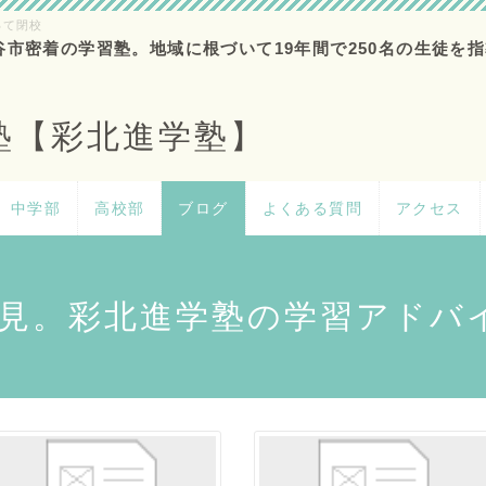
って閉校
谷市密着の学習塾。地域に根づいて19年間で250名の生徒を指
塾【彩北進学塾】
中学部
高校部
ブログ
よくある質問
アクセス
見。彩北進学塾の学習アドバ