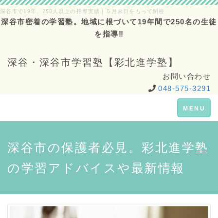
深谷市で19年、250人以上の指導実績｜５月末日をもって閉校
深谷市密着の学習塾。地域に根づいて19年間で250名の生徒
を指導‼
深谷・深谷市学習塾【彩北進学塾】
お問い合わせ
048-575-3291
Toggle
MENU
navigation
深谷市の保護者必見。彩北進学塾
の学習アドバイスや最新情報