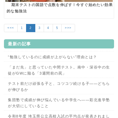
期末テストの国語で点数を伸ばす！今すぐ始めたい効果
的な勉強法
<<<
1
2
3
4
5
>>>
最新の記事
“勉強しているのに成績が上がらない”理由とは？
「まだ先」と思っていた中間テスト。南中・深谷中の生
徒がGWに陥る「3週間前の罠」
テスト前だけ頑張る子と、コツコツ続ける子——どちら
が伸びるか
集団塾で成績が伸び悩んでいる中学生へ——彩北進学塾
が大切にしていること
令和8年度 埼玉県公立高校入試の平均点が発表されまし