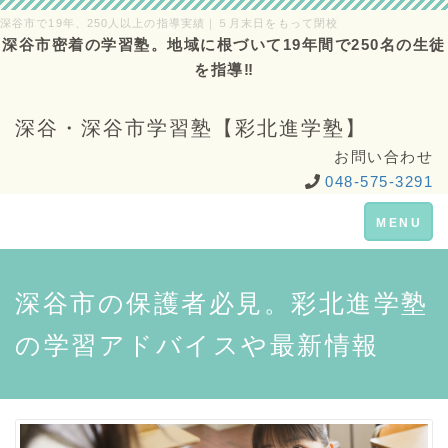
深谷市で19年、250人以上の指導実績｜５月末日をもって閉校
深谷市密着の学習塾。地域に根づいて19年間で250名の生徒
を指導‼
深谷・深谷市学習塾【彩北進学塾】
お問い合わせ
048-575-3291
Toggle
MENU
navigation
深谷市の保護者必見。彩北進学塾
の学習アドバイスや最新情報