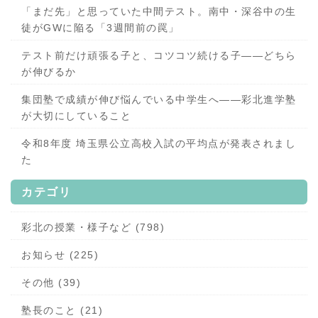
「まだ先」と思っていた中間テスト。南中・深谷中の生
徒がGWに陥る「3週間前の罠」
テスト前だけ頑張る子と、コツコツ続ける子——どちら
が伸びるか
集団塾で成績が伸び悩んでいる中学生へ——彩北進学塾
が大切にしていること
令和8年度 埼玉県公立高校入試の平均点が発表されまし
た
カテゴリ
彩北の授業・様子など (798)
お知らせ (225)
その他 (39)
塾長のこと (21)