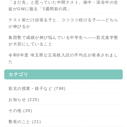
「まだ先」と思っていた中間テスト。南中・深谷中の生
徒がGWに陥る「3週間前の罠」
テスト前だけ頑張る子と、コツコツ続ける子——どちら
が伸びるか
集団塾で成績が伸び悩んでいる中学生へ——彩北進学塾
が大切にしていること
令和8年度 埼玉県公立高校入試の平均点が発表されまし
た
カテゴリ
彩北の授業・様子など (798)
お知らせ (225)
その他 (39)
塾長のこと (21)