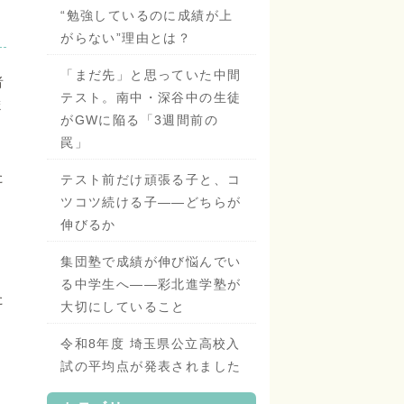
“勉強しているのに成績が上
がらない”理由とは？
「まだ先」と思っていた中間
者
テスト。南中・深谷中の生徒
ま
がGWに陥る「3週間前の
罠」
た
テスト前だけ頑張る子と、コ
ツコツ続ける子——どちらが
伸びるか
集団塾で成績が伸び悩んでい
る中学生へ——彩北進学塾が
た
大切にしていること
令和8年度 埼玉県公立高校入
試の平均点が発表されました