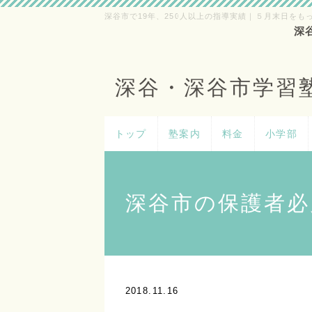
深谷市で19年、250人以上の指導実績｜５月末日をも
深
深谷・深谷市学習
トップ
塾案内
料金
小学部
深谷市の保護者必
2018.11.16