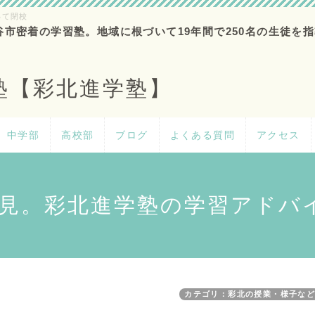
って閉校
谷市密着の学習塾。地域に根づいて19年間で250名の生徒を指
塾【彩北進学塾】
中学部
高校部
ブログ
よくある質問
アクセス
見。彩北進学塾の学習アドバ
カテゴリ：彩北の授業・様子な