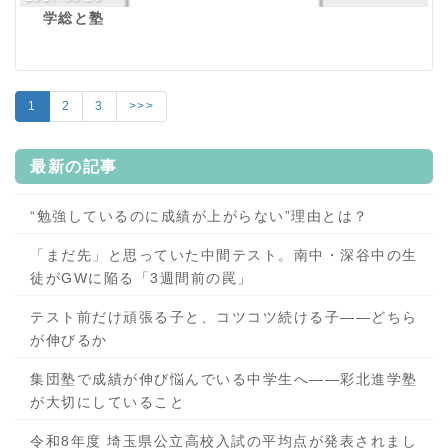
学総と塾
1
2
3
>>>
最新の記事
“勉強しているのに成績が上がらない”理由とは？
「まだ先」と思っていた中間テスト。南中・深谷中の生
徒がGWに陥る「3週間前の罠」
テスト前だけ頑張る子と、コツコツ続ける子——どちら
が伸びるか
集団塾で成績が伸び悩んでいる中学生へ——彩北進学塾
が大切にしていること
令和8年度 埼玉県公立高校入試の平均点が発表されまし