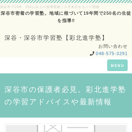
深谷市で19年、250人以上の指導実績｜５月末日をもって閉校
深谷市密着の学習塾。地域に根づいて19年間で250名の生徒
を指導‼
深谷・深谷市学習塾【彩北進学塾】
お問い合わせ
048-575-3291
Toggle
MENU
navigation
深谷市の保護者必見。彩北進学塾
の学習アドバイスや最新情報