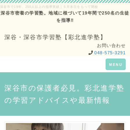
深谷市で19年、250人以上の指導実績｜５月末日をもって閉校
深谷市密着の学習塾。地域に根づいて19年間で250名の生徒
を指導‼
深谷・深谷市学習塾【彩北進学塾】
お問い合わせ
048-575-3291
Toggle
MENU
navigation
深谷市の保護者必見。彩北進学塾
の学習アドバイスや最新情報