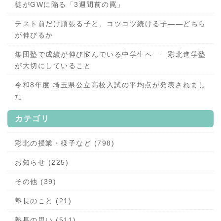
徒がGWに陥る「3週間前の罠」
テスト前だけ頑張る子と、コツコツ続ける子——どちら
が伸びるか
集団塾で成績が伸び悩んでいる中学生へ——彩北進学塾
が大切にしていること
令和8年度 埼玉県公立高校入試の平均点が発表されまし
た
カテゴリ
彩北の授業・様子など (798)
お知らせ (225)
その他 (39)
塾長のこと (21)
塾長の思い (511)