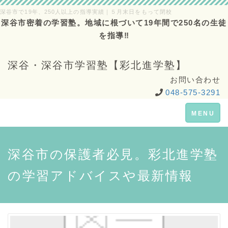
深谷市で19年、250人以上の指導実績｜５月末日をもって閉校
深谷市密着の学習塾。地域に根づいて19年間で250名の生徒
を指導‼
深谷・深谷市学習塾【彩北進学塾】
お問い合わせ
048-575-3291
Toggle
MENU
navigation
深谷市の保護者必見。彩北進学塾
の学習アドバイスや最新情報