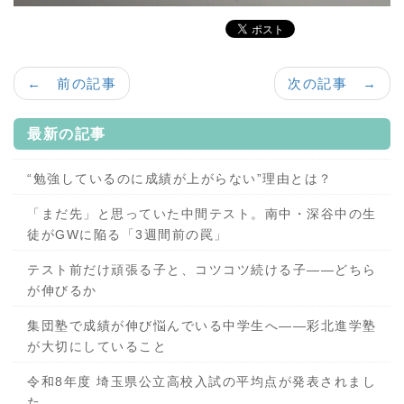
← 前の記事
次の記事 →
最新の記事
“勉強しているのに成績が上がらない”理由とは？
「まだ先」と思っていた中間テスト。南中・深谷中の生
徒がGWに陥る「3週間前の罠」
テスト前だけ頑張る子と、コツコツ続ける子——どちら
が伸びるか
集団塾で成績が伸び悩んでいる中学生へ——彩北進学塾
が大切にしていること
令和8年度 埼玉県公立高校入試の平均点が発表されまし
た