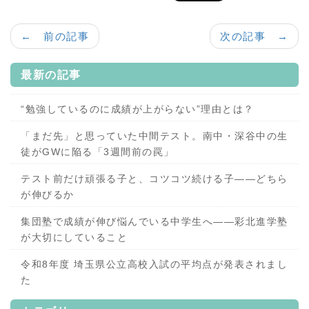
← 前の記事
次の記事 →
最新の記事
“勉強しているのに成績が上がらない”理由とは？
「まだ先」と思っていた中間テスト。南中・深谷中の生
徒がGWに陥る「3週間前の罠」
テスト前だけ頑張る子と、コツコツ続ける子——どちら
が伸びるか
集団塾で成績が伸び悩んでいる中学生へ——彩北進学塾
が大切にしていること
令和8年度 埼玉県公立高校入試の平均点が発表されまし
た