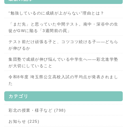
“勉強しているのに成績が上がらない”理由とは？
「まだ先」と思っていた中間テスト。南中・深谷中の生
徒がGWに陥る「3週間前の罠」
テスト前だけ頑張る子と、コツコツ続ける子——どちら
が伸びるか
集団塾で成績が伸び悩んでいる中学生へ——彩北進学塾
が大切にしていること
令和8年度 埼玉県公立高校入試の平均点が発表されまし
た
カテゴリ
彩北の授業・様子など (798)
お知らせ (225)