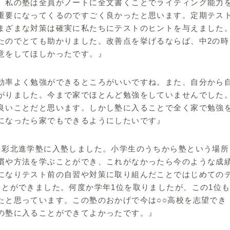
、私の塾は全員がノートに全文書くことでライティング能力
重要になってくるのですごく良かったと思います。定期テス
まざまな対策は確実に私たちにテストのヒントを与えました
たのでとても助かりました。改善点を挙げるならば、中2の時
意をしてほしかったです。』
効率よく勉強ができるところがいいですね。また、自分から
がりました。今まで家でほとんど勉強をしていませんでした
良いことだと思います。しかし塾に入ることで全く家で勉強
になったら家でもできるようにしたいです』
り彩北進学塾に入塾しました。小学生のうちから塾という場所
慣や方法を学ぶことができ、これがなかったら今のような成
になりテスト前の自習や対策に取り組んだことではじめての
ことができました。何度か学年1位を取りましたが、この1位
たと思っています。この塾のおかげで今は○○高校を志望でき
の塾に入ることができてよかったです。』