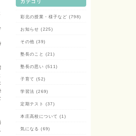
カテゴリ
ま
彩北の授業・様子など (798)
分
お知らせ (225)
その他 (39)
時
塾長のこと (21)
塾長の思い (511)
習
よ
子育て (52)
は
塾
学習法 (269)
な
定期テスト (37)
本庄高校について (1)
語
気になる (69)
ス