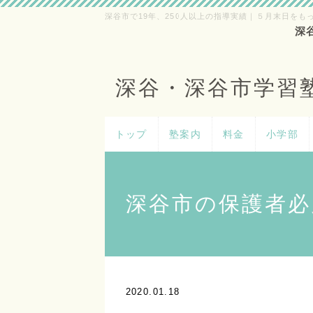
深谷市で19年、250人以上の指導実績｜５月末日をも
深
深谷・深谷市学習
トップ
塾案内
料金
小学部
深谷市の保護者必
2020.01.18