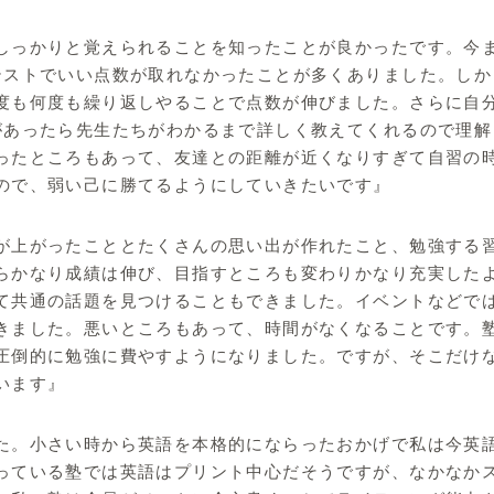
しっかりと覚えられることを知ったことが良かったです。今
テストでいい点数が取れなかったことが多くありました。しか
度も何度も繰り返しやることで点数が伸びました。さらに自
があったら先生たちがわかるまで詳しく教えてくれるので理解
ったところもあって、友達との距離が近くなりすぎて自習の
ので、弱い己に勝てるようにしていきたいです』
が上がったこととたくさんの思い出が作れたこと、勉強する
らかなり成績は伸び、目指すところも変わりかなり充実した
て共通の話題を見つけることもできました。イベントなどで
きました。悪いところもあって、時間がなくなることです。
圧倒的に勉強に費やすようになりました。ですが、そこだけ
います』
た。小さい時から英語を本格的にならったおかげで私は今英
っている塾では英語はプリント中心だそうですが、なかなか