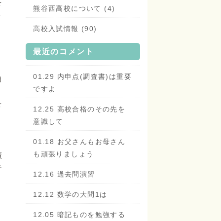
を
熊谷西高校について (4)
ト
。
高校入試情報 (90)
最近のコメント
01.29 内申点(調査書)は重要
自
ですよ
。
を
12.25 高校合格のその先を
意識して
01.18 お父さんもお母さん
も頑張りましょう
績
テ
12.16 過去問演習
も
12.12 数学の大問1は
12.05 暗記ものを勉強する