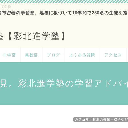
って閉校
谷市密着の学習塾。地域に根づいて19年間で250名の生徒を指
塾【彩北進学塾】
中学部
高校部
ブログ
よくある質問
アクセス
見。彩北進学塾の学習アドバ
カテゴリ：彩北の授業・様子な