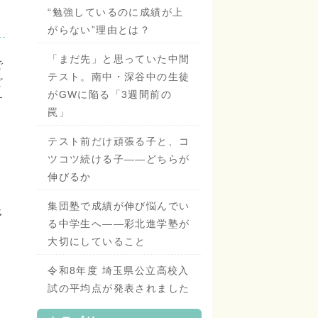
“勉強しているのに成績が上
がらない”理由とは？
「まだ先」と思っていた中間
で
テスト。南中・深谷中の生徒
ど
がGWに陥る「3週間前の
す
罠」
テスト前だけ頑張る子と、コ
ツコツ続ける子——どちらが
。
伸びるか
集団塾で成績が伸び悩んでい
多
る中学生へ——彩北進学塾が
大切にしていること
令和8年度 埼玉県公立高校入
試の平均点が発表されました