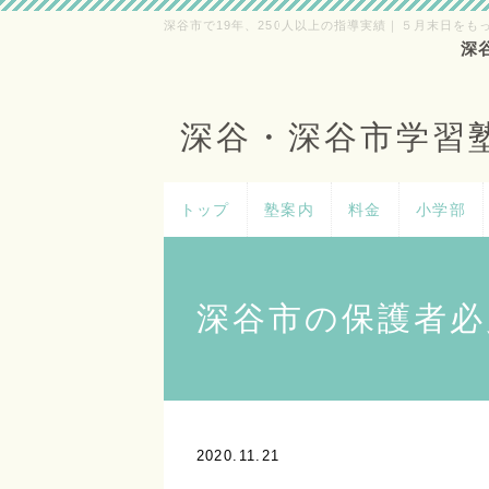
深谷市で19年、250人以上の指導実績｜５月末日をも
深
深谷・深谷市学習
トップ
塾案内
料金
小学部
深谷市の保護者必
2020.11.21