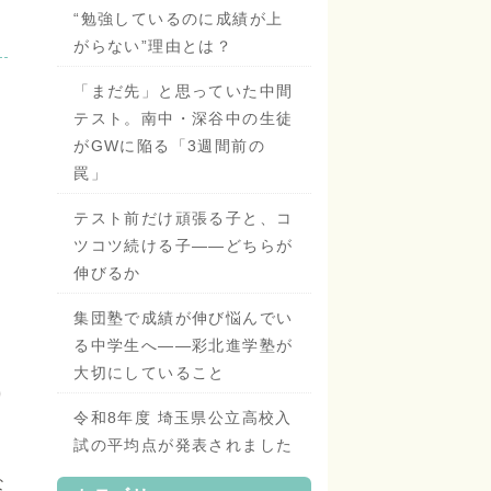
“勉強しているのに成績が上
がらない”理由とは？
「まだ先」と思っていた中間
テスト。南中・深谷中の生徒
がGWに陥る「3週間前の
罠」
テスト前だけ頑張る子と、コ
ツコツ続ける子——どちらが
伸びるか
が
集団塾で成績が伸び悩んでい
る中学生へ——彩北進学塾が
大切にしていること
り
令和8年度 埼玉県公立高校入
試の平均点が発表されました
な