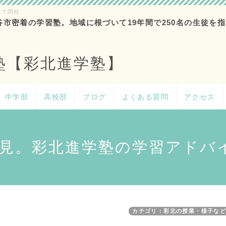
って閉校
谷市密着の学習塾。地域に根づいて19年間で250名の生徒を指
塾【彩北進学塾】
中学部
高校部
ブログ
よくある質問
アクセス
見。彩北進学塾の学習アドバ
カテゴリ：彩北の授業・様子な