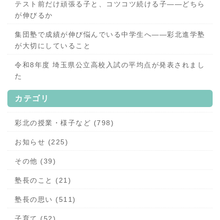
テスト前だけ頑張る子と、コツコツ続ける子——どちら
が伸びるか
集団塾で成績が伸び悩んでいる中学生へ——彩北進学塾
が大切にしていること
令和8年度 埼玉県公立高校入試の平均点が発表されまし
た
カテゴリ
彩北の授業・様子など (798)
お知らせ (225)
その他 (39)
塾長のこと (21)
塾長の思い (511)
子育て (52)