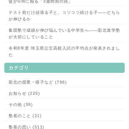
徒がGWに陥る「3週間前の罠」
テスト前だけ頑張る子と、コツコツ続ける子——どちら
が伸びるか
集団塾で成績が伸び悩んでいる中学生へ——彩北進学塾
が大切にしていること
令和8年度 埼玉県公立高校入試の平均点が発表されまし
た
カテゴリ
彩北の授業・様子など (798)
お知らせ (225)
その他 (39)
塾長のこと (21)
塾長の思い (511)