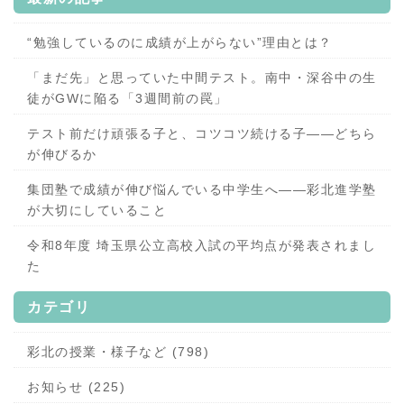
“勉強しているのに成績が上がらない”理由とは？
「まだ先」と思っていた中間テスト。南中・深谷中の生
徒がGWに陥る「3週間前の罠」
テスト前だけ頑張る子と、コツコツ続ける子——どちら
が伸びるか
集団塾で成績が伸び悩んでいる中学生へ——彩北進学塾
が大切にしていること
令和8年度 埼玉県公立高校入試の平均点が発表されまし
た
カテゴリ
彩北の授業・様子など (798)
お知らせ (225)