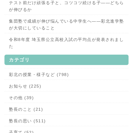
テスト前だけ頑張る子と、コツコツ続ける子——どちら
が伸びるか
集団塾で成績が伸び悩んでいる中学生へ——彩北進学塾
が大切にしていること
令和8年度 埼玉県公立高校入試の平均点が発表されまし
た
カテゴリ
彩北の授業・様子など (798)
お知らせ (225)
その他 (39)
塾長のこと (21)
塾長の思い (511)
子育て (52)