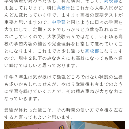
準備講座が終わった後も、春期講習、そして、
高校部
と
用意しております。特に
高校部
はこれから大学入試がど
んどん変わっていく中で、ますます高校の定期テストが
重要と思いますので、
中学部
と同じように日々の学習を
大切にして、定期テストでしっかりと点数を取れるコー
スにしていくので、大学受験云々ではなく、いわゆる高
校の学習内容の補習や完全理解を目指して進めていくこ
とになります。これまでと少し違った
高校部
になります
ので、現中２以下のみなさんにも高校になっても塾へ通
い続けてほしいと思っております。
中学３年生は気が抜けて勉強どころではない状態の生徒
も多いかもしれませんが、やはり受験後も今までのよう
に学習を続けていくことで、その積み重ねが大きな力に
なっていきます。
受験が終わった後こそ、その時間の使い方で今後を左右
すると言ってもよいと思います。