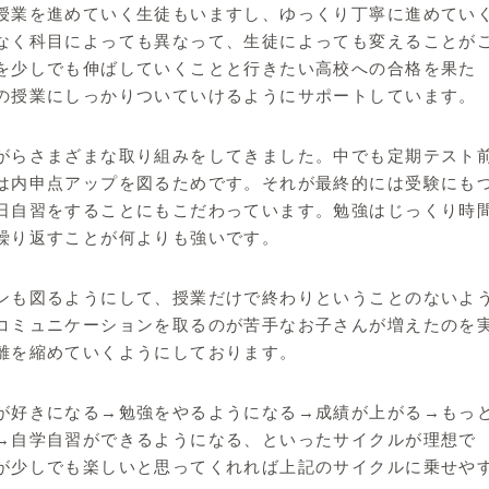
授業を進めていく生徒もいますし、ゆっくり丁寧に進めてい
なく科目によっても異なって、生徒によっても変えることが
を少しでも伸ばしていくことと行きたい高校への合格を果た
の授業にしっかりついていけるようにサポートしています。
がらさまざまな取り組みをしてきました。中でも定期テスト
は内申点アップを図るためです。それが最終的には受験にも
日自習をすることにもこだわっています。勉強はじっくり時
繰り返すことが何よりも強いです。
ンも図るようにして、授業だけで終わりということのないよ
コミュニケーションを取るのが苦手なお子さんが増えたのを
離を縮めていくようにしております。
が好きになる→勉強をやるようになる→成績が上がる→もっ
→自学自習ができるようになる、といったサイクルが理想で
が少しでも楽しいと思ってくれれば上記のサイクルに乗せや