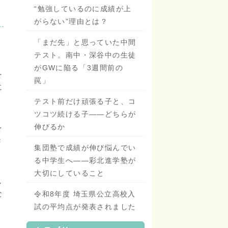
“勉強しているのに成績が上
がらない”理由とは？
「まだ先」と思っていた中間
テスト。南中・深谷中の生徒
がGWに陥る「3週間前の
を
罠」
に
テスト前だけ頑張る子と、コ
ツコツ続ける子——どちらが
伸びるか
を
き
集団塾で成績が伸び悩んでい
る中学生へ——彩北進学塾が
大切にしていること
し
な
令和8年度 埼玉県公立高校入
試の平均点が発表されました