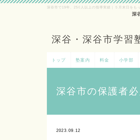
深谷市で19年、250人以上の指導実績｜５月末日をも
深
深谷・深谷市学習
トップ
塾案内
料金
小学部
深谷市の保護者必
2023.09.12