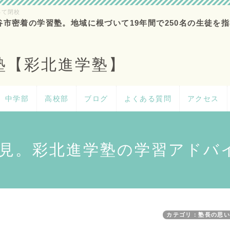
って閉校
谷市密着の学習塾。地域に根づいて19年間で250名の生徒を指
塾【彩北進学塾】
中学部
高校部
ブログ
よくある質問
アクセス
見。彩北進学塾の学習アドバ
カテゴリ：塾長の思