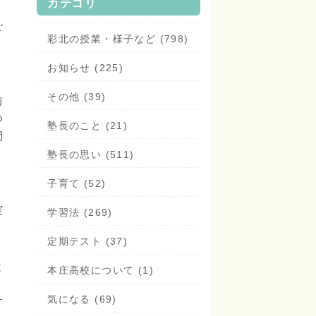
カテゴリ
く
ご
彩北の授業・様子など (798)
お知らせ (225)
その他 (39)
前
つ
塾長のこと (21)
間
塾長の思い (511)
子育て (52)
う
実
学習法 (269)
定期テスト (37)
と
本庄高校について (1)
気になる (69)
す